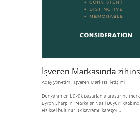
İşveren Markasında zihinse
Aday yönetimi
,
İşveren Markası iletişimi
Dünyanın en büyük pazarlama araştırma merkez
Byron Sharp’ın “Markalar Nasıl Büyür” kitabında
Fiziksel bulunurluk kavramı, kategori...